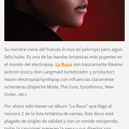
Su nombre viene del francés
le roux
(el pelirrojo) pero algún
fallo hubo. Es una de las bandas británicas más pujantes en
el mundo del electropop,
La Roux
son básicamente Eleanor
Jackson (voz) y Ben Langmaid (sintetizador y productor)
Hacen electropop/synthpop con influencias claramente
ochenteras (Depeche Mode, The Cure, Eurythmics, New
Order, etc.)
Por ahoro sólo tienen un álbum "La Roux" que llegó al
número 2 de la lista británica de ventas. Este disco está
plagado de singles de calidad y con un sonido estupendo,
todas la canciones merecen la pena y sus directos son