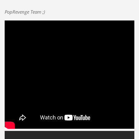
PopRevenge Team ;)