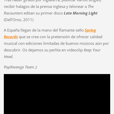
recibir halagos de la prensa inglesa y telonear a
The
Racounters
editan su primer disco
Late Morning Light
(Dell'Orso, 2011)
A España llegan de la mano del flamante sello
Spring
Records
que se crea con la pretensión de ofrecer calidad
musical con ediciones limitadas de buenos músicos aún por
descubrir. Os dejamos su perlita en videoclip
Keep Your
Head
.
PopRevenge Team ;)